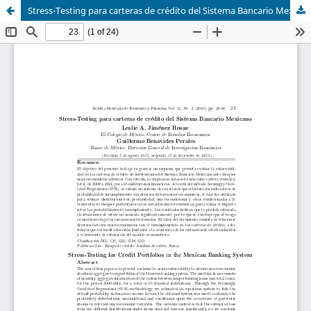
Stress-Testing para carteras de crédito del Sistema Bancario Mexicano