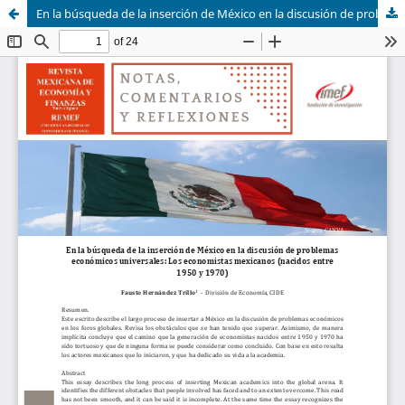
En la búsqueda de la inserción de México en la discusión de problemas económicos universales: Los economistas mexicanos (nacidos entre 1950 y 1970)