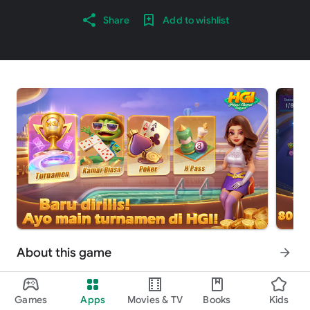
Share
Add to wishlist
About this game
arrow_forward
Higgs Games Island merupakan permainan domino yang
berciri khas lokal terbaik di Indonesia!Aplikasi ini
Games
Apps
Movies & TV
Books
Kids