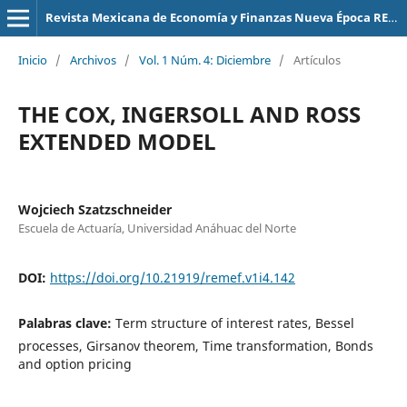
Revista Mexicana de Economía y Finanzas Nueva Época REMEF (The Mexican Journal of Economics and Finance)
Inicio
/
Archivos
/
Vol. 1 Núm. 4: Diciembre
/
Artículos
THE COX, INGERSOLL AND ROSS
EXTENDED MODEL
Wojciech Szatzschneider
Escuela de Actuaría, Universidad Anáhuac del Norte
DOI:
https://doi.org/10.21919/remef.v1i4.142
Palabras clave:
Term structure of interest rates, Bessel
processes, Girsanov theorem, Time transformation, Bonds
and option pricing