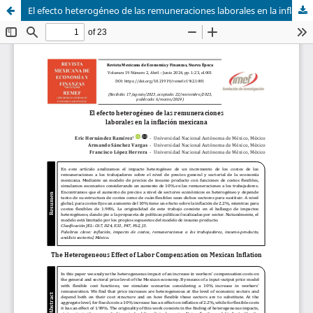
El efecto heterogéneo de las remuneraciones laborales en la inflación mexicana