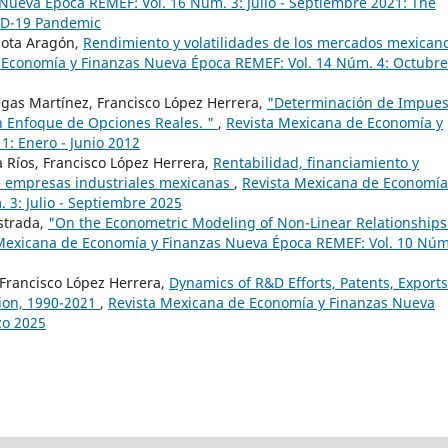
Nueva Época REMEF: Vol. 16 Núm. 3: Julio - Septiembre 2021: The
VID-19 Pandemic
Mota Aragón,
Rendimiento y volatilidades de los mercados mexican
 Economía y Finanzas Nueva Época REMEF: Vol. 14 Núm. 4: Octubre
negas Martínez, Francisco López Herrera,
"Determinación de Impues
 Enfoque de Opciones Reales. "
,
Revista Mexicana de Economía y
1: Enero - Junio 2012
a Ríos, Francisco López Herrera,
Rentabilidad, financiamiento y
de empresas industriales mexicanas
,
Revista Mexicana de Economía
 3: Julio - Septiembre 2025
strada,
"On the Econometric Modeling of Non-Linear Relationships
Mexicana de Economía y Finanzas Nueva Época REMEF: Vol. 10 Núm
Francisco López Herrera,
Dynamics of R&D Efforts, Patents, Exports
ion, 1990-2021
,
Revista Mexicana de Economía y Finanzas Nueva
zo 2025