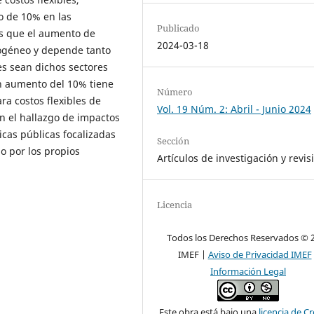
 de 10% en las
Publicado
s que el aumento de
2024-03-18
rogéneo y depende tanto
es sean dichos sectores
 un aumento del 10% tiene
Número
ra costos flexibles de
Vol. 19 Núm. 2: Abril - Junio 2024
en el hallazgo de impactos
icas públicas focalizadas
Sección
o por los propios
Artículos de investigación y revis
Licencia
Todos los Derechos Reservados © 
IMEF |
Aviso de Privacidad IMEF
Información Legal
Este obra está bajo una
licencia de Cr