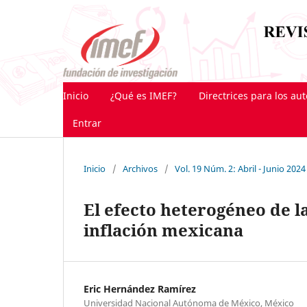
Inicio
¿Qué es IMEF?
Directrices para los au
Entrar
Inicio
/
Archivos
/
Vol. 19 Núm. 2: Abril - Junio 2024
El efecto heterogéneo de l
inflación mexicana
Eric Hernández Ramírez
Universidad Nacional Autónoma de México, México