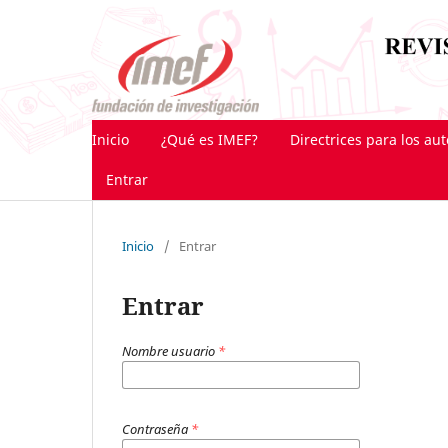
Inicio
¿Qué es IMEF?
Directrices para los au
Entrar
Inicio
/
Entrar
Entrar
Nombre usuario
*
Contraseña
*