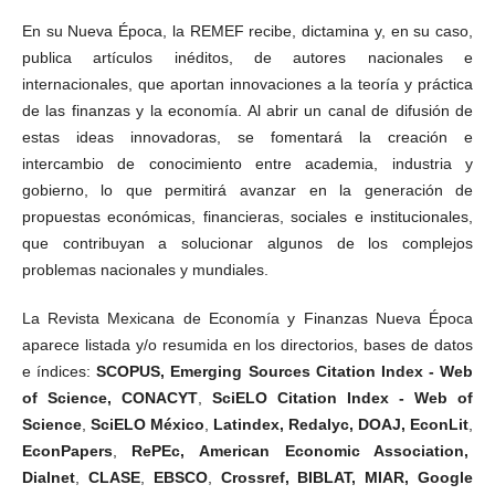
En su Nueva Época, la REMEF recibe, dictamina y, en su caso,
publica artículos inéditos, de autores nacionales e
internacionales, que aportan innovaciones a la teoría y práctica
de las finanzas y la economía. Al abrir un canal de difusión de
estas ideas innovadoras, se fomentará la creación e
intercambio de conocimiento entre academia, industria y
gobierno, lo que permitirá avanzar en la generación de
propuestas económicas, financieras, sociales e institucionales,
que contribuyan a solucionar algunos de los complejos
problemas nacionales y mundiales.
La Revista Mexicana de Economía y Finanzas Nueva Época
aparece listada y/o resumida en los directorios, bases de datos
e índices:
SCOPUS,
Emerging Sources Citation Index - Web
of Science,
CONACYT
,
SciELO
Citation
Index
- Web
of
Science
,
SciELO México
,
Latindex, Redalyc, DOAJ,
EconLit
,
EconPapers
,
RePEc
, American Economic Association,
Dialnet
,
CLASE
,
EBSCO
,
Crossref, BIBLAT, MIAR,
Google