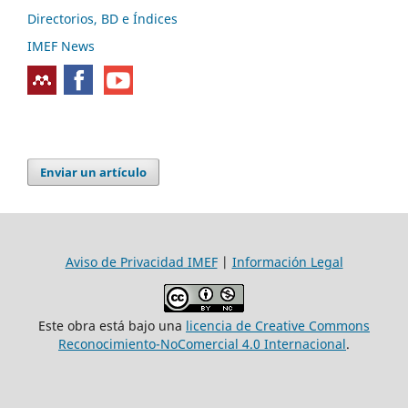
Directorios, BD e Índices
IMEF News
Enviar un artículo
Aviso de Privacidad IMEF
|
Información Legal
Este obra está bajo una
licencia de Creative Commons
Reconocimiento-NoComercial 4.0 Internacional
.