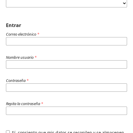
Entrar
Correo electrónico
*
Nombre usuario
*
Contraseña
*
Repita la contraseña
*
Sí, consiento que mis datos se recopilen y se almacenen