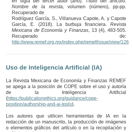
en sigla del tercer autor (año). Título del artículo.
Nombre de la revista
, volumen (número), pp-pp.
Recuperado de
Rodríguez García, S., Villanueva Capote, A. y Capote
García, E. (2018). La burbuja financiera.
Revista
Mexicana de Economía y Finanzas
, 13 (4), 483-505.
Recuperado de:
http://www.remef.org.mx/index.php/remef/issue/view/126
Uso de Inteligencia Artificial (IA)
La Revista Mexicana de Economía y Finanzas REMEF
se apega a la posición de COPE sobre el uso y autoría
de la Inteligencia Artificial
(
https://publicationethics.org/guidance/cope-
position/authorship-and-ai-tools
).
Los autores que utilicen herramientas de IA en la
redacción de un manuscrito, la producción de imágenes
o elementos gráficos del artículo o en la recopilación y