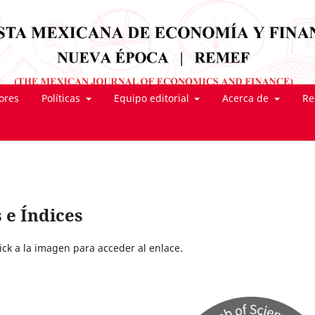
tores
Políticas
Equipo editorial
Acerca de
Re
 e Índices
lick a la imagen para acceder al enlace.