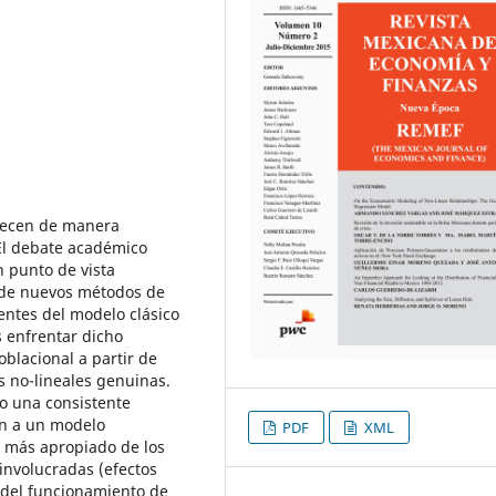
arecen de manera
El debate académico
 punto de vista
o de nuevos métodos de
entes del modelo clásico
s enfrentar dicho
blacional a partir de
 no-lineales genuinas.
o una consistente
en a un modelo
PDF
XML
s más apropiado de los
involucradas (efectos
 del funcionamiento de