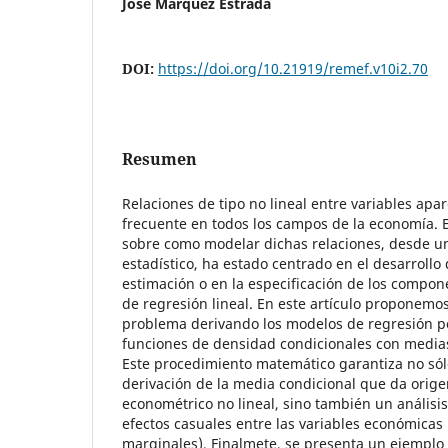
José Márquez Estrada
DOI:
https://doi.org/10.21919/remef.v10i2.70
Resumen
Relaciones de tipo no lineal entre variables ap
frecuente en todos los campos de la economía. 
sobre como modelar dichas relaciones, desde un
estadístico, ha estado centrado en el desarroll
estimación o en la especificación de los compon
de regresión lineal. En este artículo proponemo
problema derivando los modelos de regresión po
funciones de densidad condicionales con medias
Este procedimiento matemático garantiza no sól
derivación de la media condicional que da orig
econométrico no lineal, sino también un análisi
efectos casuales entre las variables económicas 
marginales). Finalmete, se presenta un ejemplo