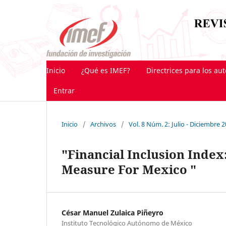
Inicio
¿Qué es IMEF?
Directrices para los au
Entrar
Inicio
/
Archivos
/
Vol. 8 Núm. 2: Julio - Diciembre 
"Financial Inclusion Index
Measure For Mexico "
César Manuel Zulaica Piñeyro
Instituto Tecnológico Autónomo de México