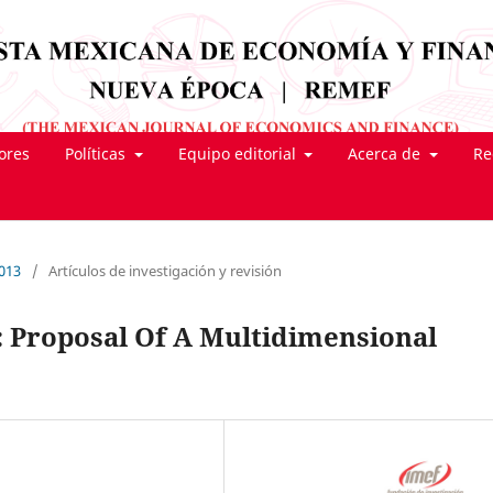
tores
Políticas
Equipo editorial
Acerca de
Re
2013
/
Artículos de investigación y revisión
: Proposal Of A Multidimensional