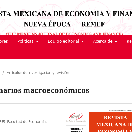
tores
Políticas
Equipo editorial
Acerca de
Re
/
Artículos de investigación y revisión
cenarios macroeconómicos
PE), Facultad de Economía,