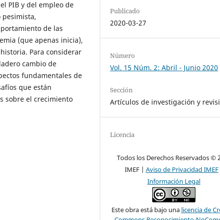
del PIB y del empleo de
Publicado
 pesimista,
2020-03-27
mportamiento de las
emia (que apenas inicia),
a historia. Para considerar
Número
rdadero cambio de
Vol. 15 Núm. 2: Abril - Junio 2020
aspectos fundamentales de
safíos que están
Sección
es sobre el crecimiento
Artículos de investigación y revis
Licencia
Todos los Derechos Reservados © 
IMEF |
Aviso de Privacidad IMEF
Información Legal
Este obra está bajo una
licencia de Cr
Commons Reconocimiento-NoComer