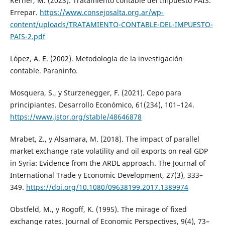
Kerner, M. (2023). Tratamiento contable del Impuesto PAÍS.
Errepar.
https://www.consejosalta.org.ar/wp-
content/uploads/TRATAMIENTO-CONTABLE-DEL-IMPUESTO-
PAIS-2.pdf
López, A. E. (2002). Metodología de la investigación
contable. Paraninfo.
Mosquera, S., y Sturzenegger, F. (2021). Cepo para
principiantes. Desarrollo Económico, 61(234), 101–124.
https://www.jstor.org/stable/48646878
Mrabet, Z., y Alsamara, M. (2018). The impact of parallel
market exchange rate volatility and oil exports on real GDP
in Syria: Evidence from the ARDL approach. The Journal of
International Trade y Economic Development, 27(3), 333–
349.
https://doi.org/10.1080/09638199.2017.1389974
Obstfeld, M., y Rogoff, K. (1995). The mirage of fixed
exchange rates. Journal of Economic Perspectives, 9(4), 73–