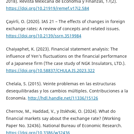
2018). Revista Mexicana de Economía y Finanzas, 17(2).
https://doi.org/10.21919/remef.v17i2.584
Çayirli, O. (2020). IAS 21 – The effects of changes in foreign
exchange rates: A review of concepts and related issues.
https://doi.org/10.2139/ssrn.3519984
Chaiyaphet, K. (2023). Financial statement analysis: The
influence of Yen’s fluctuations on the financial performance
of a Japanese firm (The case study of NGK Insulators, LTD.).
https://doi.org/10.58837/CHULA.IS.2023.322
Chelala, S. (2015). Veinte problemas en las estructuras
desequilibradas y los cambios múltiples. Contribuciones a la
Economía.
http://hdl.handle.net/11336/15126
Chernov, M., Haddad, V., y Itskhoki, O. (2024). What do
financial markets say about the exchange rate? (Working
Paper No. 32436). National Bureau of Economic Research.
https://doi.org/10.3386/w32436