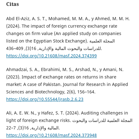
Citas
Abd El-Aziz, A. S. T., Mohamed, M. M. A., y Ahmed, M. M. H.
(2024). The impact of foreign currency exchange rate
changes on firm value (An applied study on companies
listed on the Egyptian Stock Exchange). المجلة العلمية
للدراسات والبحوث المالية والإدارية, 16(3), 409–436.
https://doi.org/10.21608/masf.2024.374399
Ahmadzai, S. A., Ebrahimi, M. S., Arshad, N., y Amani, N.
(2023). Impact of exchange rates on returns in share
market: A case of Pakistan. Journal for Research in Applied
Sciences and Biotechnology, 2(6), 156–164.
https://doi.org/10.55544/jrasb.2.6.23
Ali, A. E. W. N., y Hafez, S. T. (2024). Auditing challenges in
light of foreign exchange risks. المجلة العلمية للدراسات والبحوث
المالية والإدارية, 16(3), 7–22.
https://doi.org/10.21608/masf.2024.373948