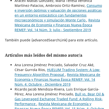
Araceli Matías González, María Teresa Verónica
Martínez-Palacios, Ambrosio Ortiz-Ramírez,
Consumo
e inversión óptimos y valuación de opciones asiáticas
en un entorno estocástico con fundamentos
microeconómicos y simulación Monte Carlo
,
Revista
Mexicana de Economía y Finanzas Nueva Época
REMEF: Vol. 14 Núm. 3: Julio - Septiembre 2019
También puede {advancedSearchLink} para este artículo.
Artículos más leídos del mismo autor/a
Ana Lorena Jiménez Preciado, Salvador Cruz Aké,
César Gurrola Ríos,
HUELUM Trading System: A Low-
Frequency Algorithm Proposal
,
Revista Mexicana de
Economía y Finanzas Nueva Época REMEF: Vol. 14
Núm. 4: Octubre - Diciembre 2019
Ricardo Jacob Mendoza-Rivera, Luis Enrique García-
Pérez, Ana Lorena Jiménez Preciado,
Bull vs. Bear Oil &
Gas Leveraged Exchange Traded Fund: A Rolling Risk-
Performance
,
Revista Mexicana de Economía y
Finanzas Nueva Época REMEF: Vol. 15 Núm. 4: Octubre