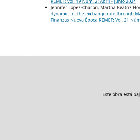
REMEF: Vol. 19 Núm. 2: Abril - Junio 2024
Jennifer López-Chacon, Martha Beatriz Flo
dynamics of the exchange rate through M
Finanzas Nueva Época REMEF: Vol. 21 Núm. 
Este obra está ba