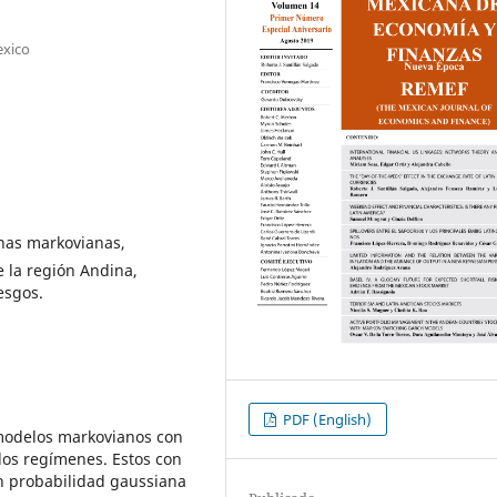
exico
nas markovianas,
e la región Andina,
esgos.
PDF (English)
 modelos markovianos con
os regímenes. Estos con
n probabilidad gaussiana