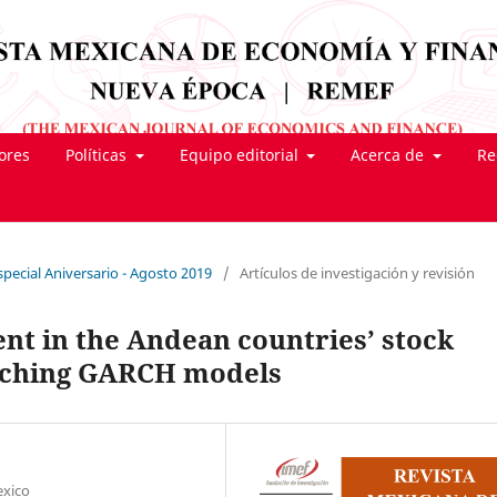
tores
Políticas
Equipo editorial
Acerca de
Re
pecial Aniversario - Agosto 2019
/
Artículos de investigación y revisión
nt in the Andean countries’ stock
tching GARCH models
exico