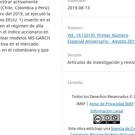
Publicado
nistrar activamente
2019-08-13
(Chile, Colombia y Perú).
o del 2019, se ejecutó la
os EEUU: 1) invertir en el
r en el régimen de alta
Número
n el índice accionario en
Vol. 14 (2019): Primer Número
mplear modelos MS-GARCH
Especial Aniversario - Agosto 201
ctiva en el mercado
 en el colombiano y que
Sección
Artículos de investigación y revis
Licencia
Todos los Derechos Reservados © 
IMEF |
Aviso de Privacidad IMEF
Información Legal
Este obra está bajo una
licencia de Cr
Commons Reconocimiento-NoComer