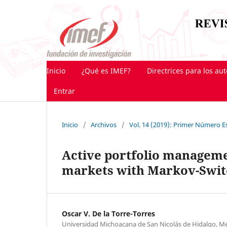
Inicio
¿Qué es IMEF?
Directrices para los au
Entrar
Inicio
/
Archivos
/
Vol. 14 (2019): Primer Número Es
Active portfolio manageme
markets with Markov-Swi
Oscar V. De la Torre-Torres
Universidad Michoacana de San Nicolás de Hidalgo, M