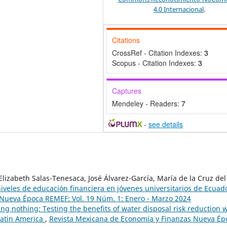
4.0 Internacional
.
Citations
CrossRef - Citation Indexes:
3
Scopus - Citation Indexes:
3
Captures
Mendeley - Readers:
7
-
see details
lizabeth Salas-Tenesaca, José Álvarez-García, María de la Cruz del
iveles de educación financiera en jóvenes universitarios de Ecua
Nueva Época REMEF: Vol. 19 Núm. 1: Enero - Marzo 2024
ing nothing: Testing the benefits of water disposal risk reduction 
Latin America
,
Revista Mexicana de Economía y Finanzas Nueva Ép