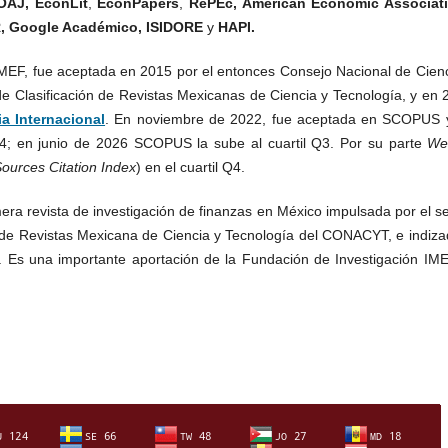
OAJ,
EconLit
,
EconPapers
,
RePEc
, American Economic Associat
R,
Google Académico,
ISIDORE
y
HAPI
.
EF, fue aceptada en 2015 por el entonces Consejo Nacional de Cienc
e Clasificación de Revistas Mexicanas de Ciencia y Tecnología, y en 
a Internacional
. En noviembre de 2022, fue aceptada en SCOPUS 
Q4; en junio de 2026 SCOPUS la sube al cuartil Q3. Por su parte
We
ources Citation Index
) en el cuartil Q4.
era revista de investigación de finanzas en México impulsada por el s
n de Revistas Mexicana de Ciencia y Tecnología del CONACYT, e indiza
. Es una importante aportación de la Fundación de Investigación IME