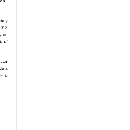
ion,
ia y
2018
y en
b of
ector
da a
F al