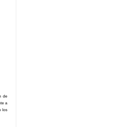
n de
te a
 los