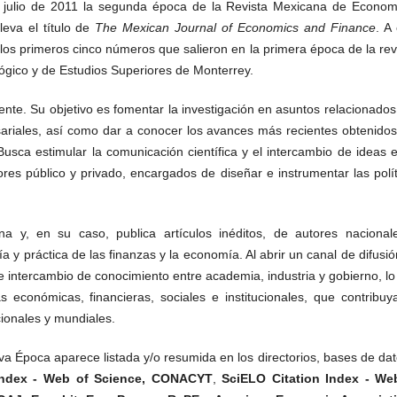
n julio de 2011 la segunda época de la Revista Mexicana de Econom
eva el título de
The
Mexican
Journal
of
Economics
and
Finance
. A
los primeros cinco números que salieron en la primera época de la rev
lógico y de Estudios Superiores de Monterrey.
mente. Su objetivo es fomentar la investigación en asuntos relacionado
sariales, así como dar a conocer los avances más recientes obtenidos
 Busca estimular la comunicación científica y el intercambio de ideas 
es público y privado, encargados de diseñar e instrumentar las polít
 y, en su caso, publica artículos inéditos, de autores nacional
a y práctica de las finanzas y la economía. Al abrir un canal de difusi
e intercambio de conocimiento entre academia, industria y gobierno, l
 económicas, financieras, sociales e institucionales, que contribuy
ionales y mundiales.
 Época aparece listada y/o resumida en los directorios, bases de dat
Index - Web of Science,
CONACYT
,
SciELO
Citation
Index
- W