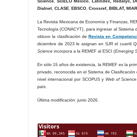
Science
,
SciELO México
,
Latindex, Redalyc, D
Dialnet
,
CLASE
,
EBSCO
,
Crossref, BIBLAT, MIA
La Revista Mexicana de Economía y Finanzas, REM
Tecnología (CONACYT), para ingresar al Sistema d
obtuvo la clasificación de
Revista en Competenci
diciembre de 2023 le asignan en SJR el cuartil 
Science
incorpora a la REMEF al ESCI (
Emerging S
En sólo 15 años de existencia, la REMEF es la prim
privado, reconocida en el Sistema de Clasificació
nivel internacional por SCOPUS y
Web of Science
país.
Última modificación: junio 2026.