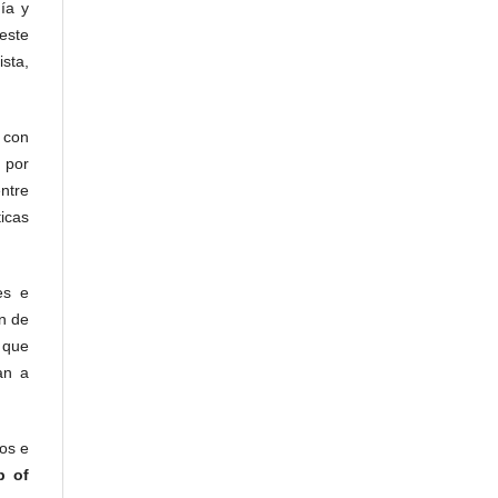
ía y
 este
ista,
s con
 por
entre
icas
es e
ón de
o que
an a
os e
eb
of