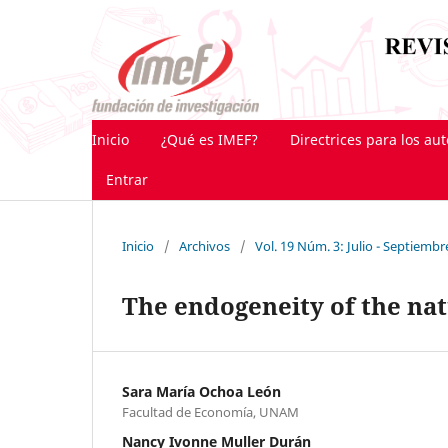
Inicio
¿Qué es IMEF?
Directrices para los au
Entrar
Inicio
/
Archivos
/
Vol. 19 Núm. 3: Julio - Septiembr
The endogeneity of the nat
Sara María Ochoa León
Facultad de Economía, UNAM
Nancy Ivonne Muller Durán