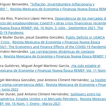
dríguez Benavides,
"Inflación, Incertidumbre Inflacionaria y
009 "
,
Revista Mexicana de Economía y Finanzas Nueva Época REM
la Ríos, Francisco López Herrera,
Dependencia de los mercados 
ecto del estadounidense: Covid19 y otras crisis financieras recient
Nueva Época REMEF: Vol. 16 Núm. 3: Julio - Septiembre 2021: The
VID-19 Pandemic
 Muller Durán, Josué Zavaleta González,
Public Deficits in USMCA
Crisis
,
Revista Mexicana de Economía y Finanzas Nueva Época
 2021: The Economics and Finance Effects of the COVID-19 Pandemi
rrotini Hernández,
Las correlaciones dinámicas de contagio
na
,
Revista Mexicana de Economía y Finanzas Nueva Época REMEF: V
 Gutiérrez, Miguel Ángel Martinez García,
¿Ha sido estable el
Mexicana de Economía y Finanzas Nueva Época REMEF: Vol. 11 Núm.
gel Mendoza González, Jose Antonio Climent Hernández,
La hipóte
e sigma-convergencia débil
,
Revista Mexicana de Economía y Fina
- Junio 2022
er Durán, José Antonio Climent Hernández,
Spillovers entre los
noamérica, Estados Unidos y el Mercado Petrolero
,
Revista Mexican
: Vol. 16 Núm. 1: Enero - Marzo 2021