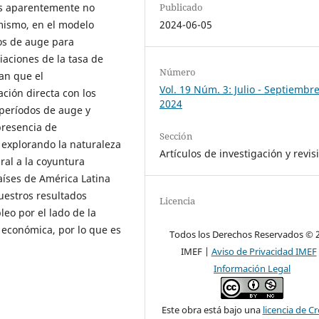
Publicado
es aparentemente no
2024-06-05
imismo, en el modelo
dos de auge para
iaciones de la tasa de
Número
an que el
Vol. 19 Núm. 3: Julio - Septiembr
ción directa con los
2024
 períodos de auge y
presencia de
Sección
 explorando la naturaleza
Artículos de investigación y revis
ral a la coyuntura
aíses de América Latina
uestros resultados
Licencia
eo por el lado de la
a económica, por lo que es
Todos los Derechos Reservados © 
IMEF |
Aviso de Privacidad IMEF
Información Legal
Este obra está bajo una
licencia de Cr