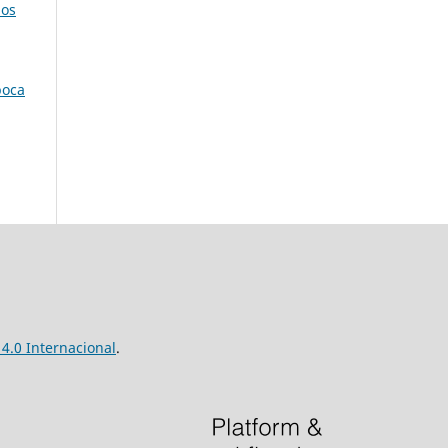
los
poca
4.0 Internacional
.