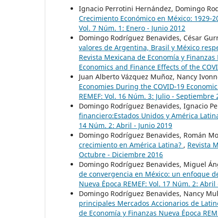
Ignacio Perrotini Hernández, Domingo Ro
Crecimiento Económico en México: 1929-2
Vol. 7 Núm. 1: Enero - Junio 2012
Domingo Rodríguez Benavides, César Gurro
valores de Argentina, Brasil y México resp
Revista Mexicana de Economía y Finanzas 
Economics and Finance Effects of the CO
Juan Alberto Vázquez Muñoz, Nancy Ivonne
Economies During the COVID-19 Economic 
REMEF: Vol. 16 Núm. 3: Julio - Septiembre
Domingo Rodríguez Benavides, Ignacio Pe
financiero:Estados Unidos y América Lati
14 Núm. 2: Abril - Junio 2019
Domingo Rodríguez Benavides, Román Mora
crecimiento en América Latina?
,
Revista 
Octubre - Diciembre 2016
Domingo Rodríguez Benavides, Miguel Án
de convergencia en México: un enfoque d
Nueva Época REMEF: Vol. 17 Núm. 2: Abril 
Domingo Rodríguez Benavides, Nancy Mull
principales Mercados Accionarios de Lati
de Economía y Finanzas Nueva Época REMEF