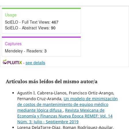
Usage
SciELO - Full Text Views:
467
SciELO - Abstract Views:
90
Captures
Mendeley - Readers:
3
-
see details
Artículos más leídos del mismo autor/a
Agustín I. Cabrera-Llanos, Francisco Ortiz-Arango,
Fernando Cruz-Aranda,
Un modelo de minimización
de costos de mantenimiento de equipo médico
mediante lógica difusa
,
Revista Mexicana de
Economía y Finanzas Nueva Época REMEF: Vol. 14
Núm. 3: Julio - Septiembre 2019
Lorena DelaTorre-Diaz, Roman Rodríguez-Aguilar,