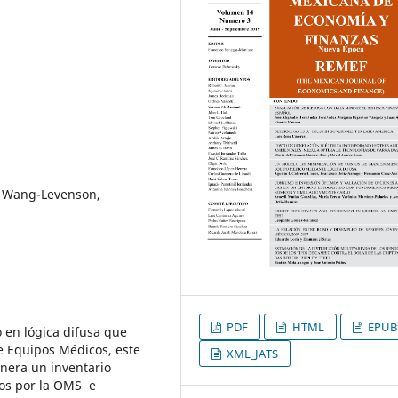
, Wang-Levenson,
PDF
HTML
EPUB
 en lógica difusa que
 Equipos Médicos, este
XML_JATS
enera un inventario
dos por la OMS e