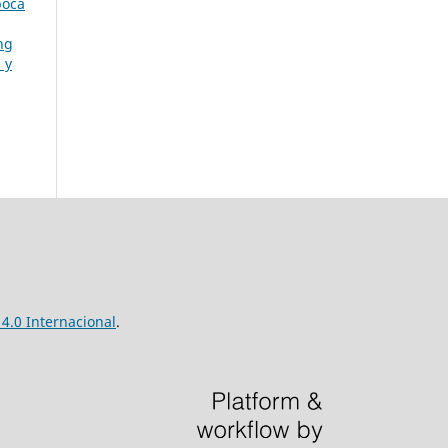
poca
ng
 y
4.0 Internacional
.