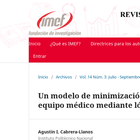
Inicio
¿Qué es IMEF?
Directrices para los au
Entrar
Inicio
/
Archivos
/
Vol. 14 Núm. 3: Julio - Septiembr
Un modelo de minimizació
equipo médico mediante ló
Agustín I. Cabrera-Llanos
Instituto Politécnico Nacional