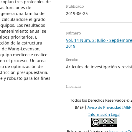
coplan tres protocolos de
Publicado
 las funciones de
e genera una familia de
2019-06-25
 calculándose el grado
equipos. Los resultados
 mantenimiento anual se
Número
ipos prioritarios. El
Vol. 14 Núm. 3: Julio - Septiembr
cción de la estructura
2019
el de Wang-Levenson,
equipo médico se realice
Sección
en el proceso. Un área
so de optimización de
Artículos de investigación y revis
tricción presupuestaria.
 y robusto para los fines
Licencia
Todos los Derechos Reservados © 
IMEF |
Aviso de Privacidad IMEF
Información Legal
Este obra está bajo una
licencia de Cr