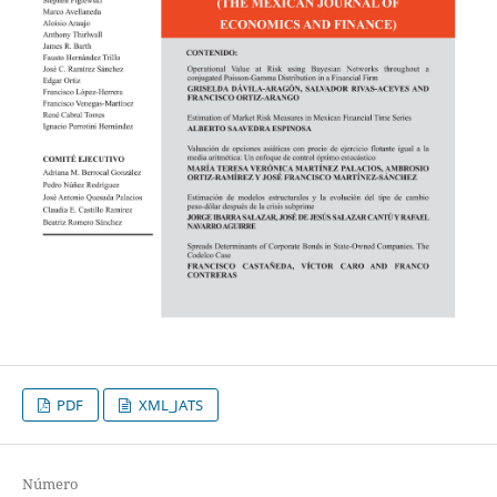
PDF
XML_JATS
Número