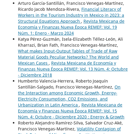
Arturo García-Santillán, Francisco Venegas-Martínez,
Ricardo Jacob Mendoza-Rivera,
Financial Literacy of
Workers in the Tourism Industry in Mexico in 2023: a
Structural Equations Approach
,
Revista Mexicana de
Economía y Finanzas Nueva Época REMEF: Vol. 19
Núm. 1: Enero - Marzo 2024
Katya Pérez-Guzmán, Isela-Elizabeth Téllez-León, Ali
Kharrazi, Brian Fath, Francisco Venegas-Martínez,
What makes Input-Output Tables of Trade of Raw
Material Goods Peculiar Networks? The World and
Mexican Cases
,
Revista Mexicana de Economía y
Finanzas Nueva Época REMEF: Vol. 13 Núm. 4: Octubre
- Diciembre 2018
Humberto Valencia-Herrera, Roberto Joaquín
Santillán-Salgado, Francisco Venegas-Martínez,
On
the Interaction among Economic Growth, Energy-
Electricity Consumption, CO2 Emissions, and
Urbanization in Latin America
,
Revista Mexicana de
Economía y Finanzas Nueva Época REMEF: Vol. 15
Núm. 4: Octubre - Diciembre 2020 : Energy & Growth
Roberto Alejandro Ramírez-Silva, Salvador Cruz-Aké,
Francisco Venegas-Martínez,
Volatility Contagion of