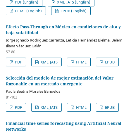
PDF (English)
XML_JATS (English)
HTML (English)
EPUB (English)
Efecto Pass-Through en México en condiciones de alta y
baja volatilidad
Jorge Ignacio Rodríguez Carranza, Leticia Hernández Bielma, Belem
Iliana Vásquez Galán
57-80
PDF
XML_JATS
HTML
EPUB
Selección del modelo de mejor estimación del Valor
Razonable en un mercado emergente
Paula Beatriz Morales Bañuelos
81-103
PDF
XML_JATS
HTML
EPUB
Financial time series forecasting using Artificial Neural
Networks