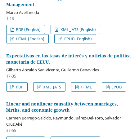
Management
Marco Avellaneda
1-16
PDF (English)
XML_JATS (English)
HTML (English)
EPUB (English)
Expectativas en las tasas de interés y noticias de política
monetaria de EEUU.
Gilberto Anzaldo San Vicente, Guillermo Benavides
17-35
PDF
XML_JATS
HTML
EPUB
Linear and nonlinear causality between marriages,
births, and economic growth
Carmen Borrego-Salcido, Raymundo Juárez-Del-Toro, Salvador
Cruz.Aké
37-55