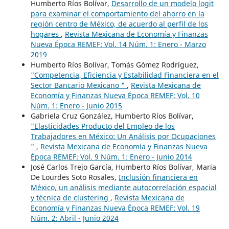
Humberto Ríos Bolívar,
Desarrollo de un modelo logit
para examinar el comportamiento del ahorro en la
región centro de México, de acuerdo al perfil de los
hogares
,
Revista Mexicana de Economía y Finanzas
Nueva Época REMEF: Vol. 14 Núm. 1: Enero - Marzo
2019
Humberto Ríos Bolívar, Tomás Gómez Rodríguez,
"Competencia, Eficiencia y Estabilidad Financiera en el
Sector Bancario Mexicano "
,
Revista Mexicana de
Economía y Finanzas Nueva Época REMEF: Vol. 10
Núm. 1: Enero - Junio 2015
Gabriela Cruz González, Humberto Ríos Bolívar,
"Elasticidades Producto del Empleo de los
Trabajadores en México: Un Análisis por Ocupaciones
"
,
Revista Mexicana de Economía y Finanzas Nueva
Época REMEF: Vol. 9 Núm. 1: Enero - Junio 2014
José Carlos Trejo García, Humberto Ríos Bolívar, Maria
De Lourdes Soto Rosales,
Inclusión financiera en
México, un análisis mediante autocorrelación espacial
y técnica de clustering
,
Revista Mexicana de
Economía y Finanzas Nueva Época REMEF: Vol. 19
Núm. 2: Abril - Junio 2024