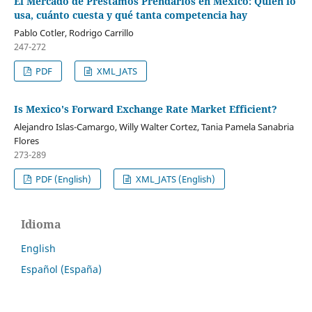
El Mercado de Préstamos Prendarios en México: Quién lo
usa, cuánto cuesta y qué tanta competencia hay
Pablo Cotler, Rodrigo Carrillo
247-272
PDF
XML_JATS
Is Mexico's Forward Exchange Rate Market Efficient?
Alejandro Islas-Camargo, Willy Walter Cortez, Tania Pamela Sanabria
Flores
273-289
PDF (English)
XML_JATS (English)
Idioma
English
Español (España)